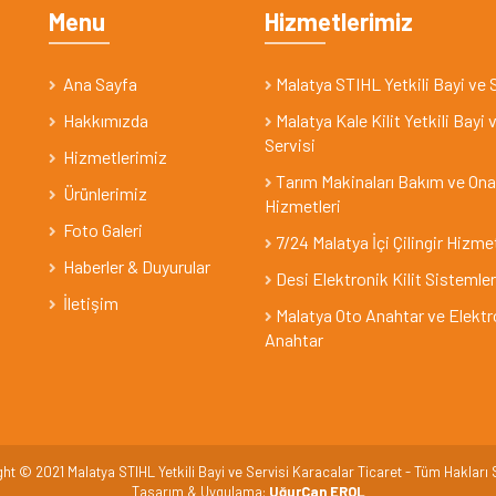
Menu
Hizmetlerimiz
Ana Sayfa
Malatya STIHL Yetkili Bayi ve 
Hakkımızda
Malatya Kale Kilit Yetkili Bayi 
Servisi
Hizmetlerimiz
Tarım Makinaları Bakım ve On
Ürünlerimiz
Hizmetleri
Foto Galeri
7/24 Malatya İçi Çilingir Hizme
Haberler & Duyurular
Desi Elektronik Kilit Sistemler
İletişim
Malatya Oto Anahtar ve Elektr
Anahtar
ht © 2021 Malatya STIHL Yetkili Bayi ve Servisi Karacalar Ticaret - Tüm Hakları S
Tasarım & Uygulama:
UğurCan EROL