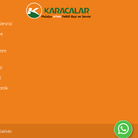
Servisi
ve
arım
ti
i
onik
aklıdır.