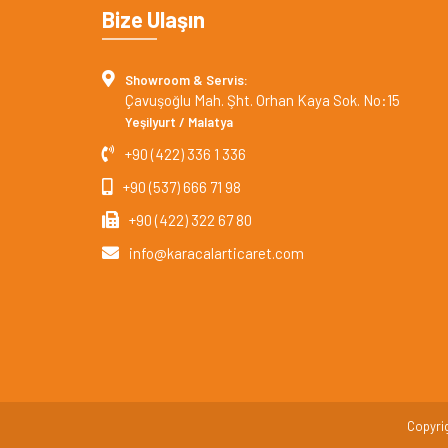
Bize Ulaşın
Showroom & Servis:
Çavuşoğlu Mah. Şht. Orhan Kaya Sok. No:15
Yeşilyurt / Malatya
+90 (422) 336 1 336
+90 (537) 666 71 98
+90 (422) 322 67 80
info@karacalarticaret.com
Copyrig