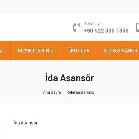
Bizi Arayın
+90 422 336 1 336
AL
HİZMETLERİMİZ
ÜRÜNLER
BLOG & HABER
İda Asansör
Ana Sayfa
Referanslarımız
İda Asansör