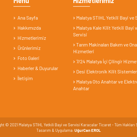
Menu
Hizmetlerimiz
Ana Sayfa
Malatya STIHL Yetkili Bayi ve 
Hakkımızda
Malatya Kale Kilit Yetkili Bayi 
Servisi
Hizmetlerimiz
Tarım Makinaları Bakım ve On
Ürünlerimiz
Hizmetleri
Foto Galeri
7/24 Malatya İçi Çilingir Hizme
Haberler & Duyurular
Desi Elektronik Kilit Sistemler
İletişim
Malatya Oto Anahtar ve Elektr
Anahtar
ht © 2021 Malatya STIHL Yetkili Bayi ve Servisi Karacalar Ticaret - Tüm Hakları S
Tasarım & Uygulama:
UğurCan EROL