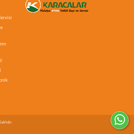
Servisi
ve
arım
ti
i
onik
aklıdır.