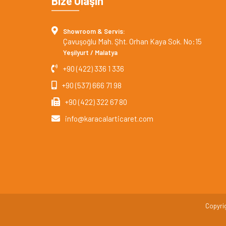
Bize Ulaşın
Showroom & Servis:
Çavuşoğlu Mah. Şht. Orhan Kaya Sok. No:15
Yeşilyurt / Malatya
+90 (422) 336 1 336
+90 (537) 666 71 98
+90 (422) 322 67 80
info@karacalarticaret.com
Copyrig