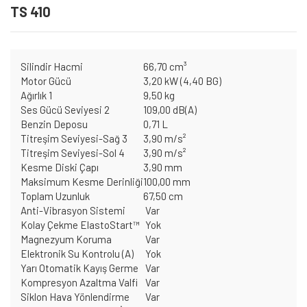
TS 410
Silindir Hacmi
66,70 cm³
Motor Gücü
3,20 kW (4,40 BG)
Ağırlık 1
9,50 kg
Ses Gücü Seviyesi 2
109,00 dB(A)
Benzin Deposu
0,71 L
Titreşim Seviyesi-Sağ 3
3,90 m/s²
Titreşim Seviyesi-Sol 4
3,90 m/s²
Kesme Diski Çapı
3,90 mm
Maksimum Kesme Derinliği
100,00 mm
Toplam Uzunluk
67,50 cm
Anti-Vibrasyon Sistemi
Var
Kolay Çekme ElastoStart™
Yok
Magnezyum Koruma
Var
Elektronik Su Kontrolu (A)
Yok
Yarı Otomatik Kayış Germe
Var
Kompresyon Azaltma Valfi
Var
Siklon Hava Yönlendirme
Var