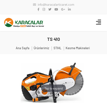
info@karacalarticaret.com
TS 410
Ana Sayfa
Ürünlerimiz
STIHL
Kesme Makineleri
Tap to expand