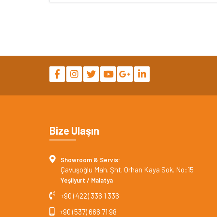
Bize Ulaşın
Showroom & Servis:
Çavuşoğlu Mah. Şht. Orhan Kaya Sok. No:15
Yeşilyurt / Malatya
+90 (422) 336 1 336
+90 (537) 666 71 98