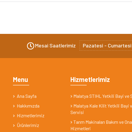
Mesai Saatlerimiz
Pazatesi - Cumartesi
Menu
Hizmetlerimiz
Ana Sayfa
Malatya STIHL Yetkili Bayi ve 
Hakkımızda
Malatya Kale Kilit Yetkili Bayi 
Servisi
Hizmetlerimiz
Tarım Makinaları Bakım ve On
Ürünlerimiz
Hizmetleri