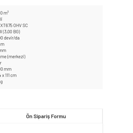
00 m²
li
 XT675 OHV SC
W (3,00 BG)
00 devir/da
 cm
 mm
me (merkezi)
r
180 mm
4 x 111 cm
kg
Ön Sipariş Formu