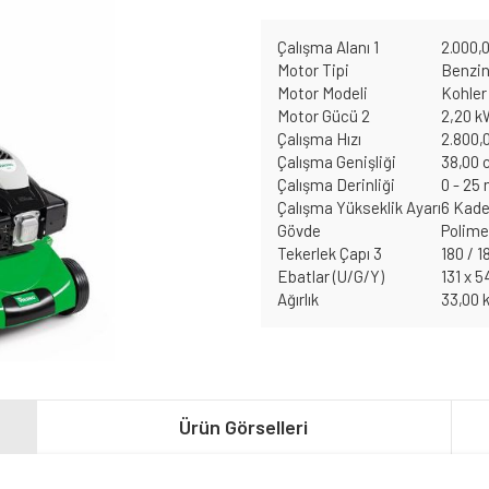
Çalışma Alanı 1
2.000,
Motor Tipi
Benzin
Motor Modeli
Kohler
Motor Gücü 2
2,20 k
Çalışma Hızı
2.800,
Çalışma Genişliği
38,00
Çalışma Derinliği
0 - 25
Çalışma Yükseklik Ayarı
6 Kade
Gövde
Polime
Tekerlek Çapı 3
180 / 
Ebatlar (U/G/Y)
131 x 5
Ağırlık
33,00 
Ürün Görselleri