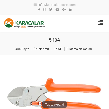
info@karacalarticaret.com
5.104
Ana Sayfa
Ürünlerimiz
LöWE
Budama Makasları
Tap to expand