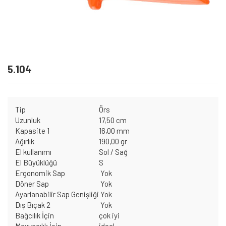
5.104
Tip
Örs
Uzunluk
17,50 cm
Kapasite 1
16,00 mm
Ağırlık
190,00 gr
El kullanımı
Sol / Sağ
El Büyüklüğü
S
Ergonomik Sap
Yok
Döner Sap
Yok
Ayarlanabilir Sap Genişliği
Yok
Dış Bıçak 2
Yok
Bağcılık İçin
çok iyi
Meyvacılık İçin
ideal